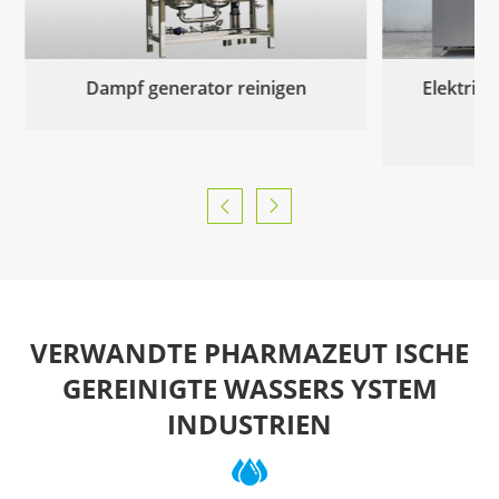
Elektrischer sauberer Dampfer
Einz
zeuger


VERWANDTE PHARMAZEUT ISCHE
GEREINIGTE WASSERS YSTEM
INDUSTRIEN